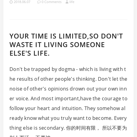
2018.06.07
0 Comments
life
YOUR TIME IS LIMITED,SO DON'T
WASTE IT LIVING SOMEONE
ELSE'S LIFE.
Don't be trapped by dogma - which is living with t
he results of other people's thinking. Don't let the
noise of other's opinions drown out your own inn
er voice. And most important,have the courage to
follow your heart and intuition. They somehow al
ready know what you truly want to become. Every
thing else is secondary. 你的时间有限， 所以不要为